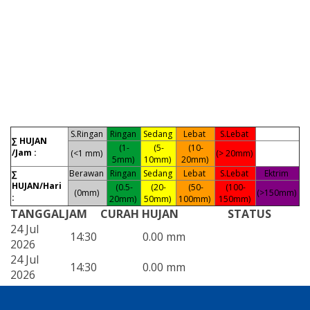
S.Ringan
Ringan
Sedang
Lebat
S.Lebat
∑ HUJAN
(1-
(5-
(10-
/Jam :
(<1 mm)
(> 20mm)
5mm)
10mm)
20mm)
Berawan
Ringan
Sedang
Lebat
S.Lebat
Ektrim
∑
HUJAN/Hari
(0.5-
(20-
(50-
(100-
(0mm)
(>150mm)
:
20mm)
50mm)
100mm)
150mm)
TANGGAL
JAM
CURAH HUJAN
STATUS
24 Jul
14:30
0.00 mm
2026
24 Jul
14:30
0.00 mm
2026