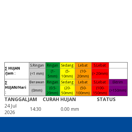
S.Ringan
Ringan
Sedang
Lebat
S.Lebat
∑ HUJAN
(1-
(5-
(10-
/Jam :
(<1 mm)
(> 20mm)
5mm)
10mm)
20mm)
Berawan
Ringan
Sedang
Lebat
S.Lebat
Ektrim
∑
HUJAN/Hari
(0.5-
(20-
(50-
(100-
(0mm)
(>150mm)
:
20mm)
50mm)
100mm)
150mm)
TANGGAL
JAM
CURAH HUJAN
STATUS
24 Jul
14:30
0.00 mm
2026