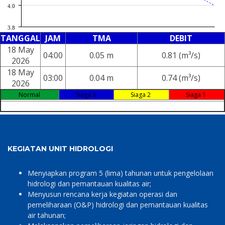
4.0
3.8
TANGGAL
JAM
TMA
DEBIT
18 May
04:00
0.05 m
0.81 (m³/s)
2026
18 May
03:00
0.04 m
0.74 (m³/s)
2026
Normal
Siaga 3
Siaga 2
Siaga 1
KEGIATAN UNIT HIDROLOGI
Menyiapkan program 5 (lima) tahunan untuk pengelolaan
hidrologi dan pemantauan kualitas air;
Menyusun rencana kerja kegiatan operasi dan
pemeliharaan (O&P) hidrologi dan pemantauan kualitas
air tahunan;