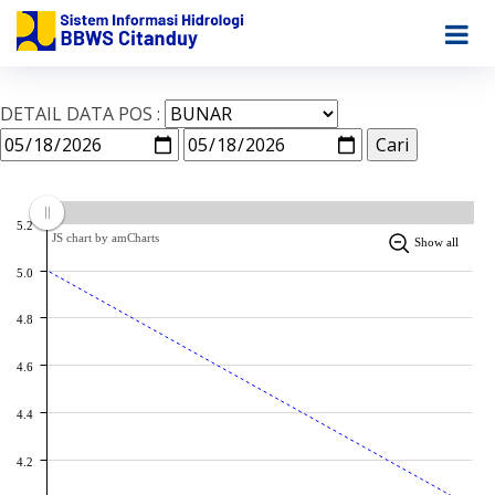
DETAIL DATA POS :
5.2
JS chart by amCharts
Show all
5.0
4.8
4.6
4.4
4.2