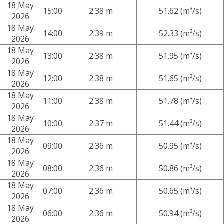
18 May
15:00
2.38 m
51.62 (m³/s)
2026
18 May
14:00
2.39 m
52.33 (m³/s)
2026
18 May
13:00
2.38 m
51.95 (m³/s)
2026
18 May
12:00
2.38 m
51.65 (m³/s)
2026
18 May
11:00
2.38 m
51.78 (m³/s)
2026
18 May
10:00
2.37 m
51.44 (m³/s)
2026
18 May
09:00
2.36 m
50.95 (m³/s)
2026
18 May
08:00
2.36 m
50.86 (m³/s)
2026
18 May
07:00
2.36 m
50.65 (m³/s)
2026
18 May
06:00
2.36 m
50.94 (m³/s)
2026