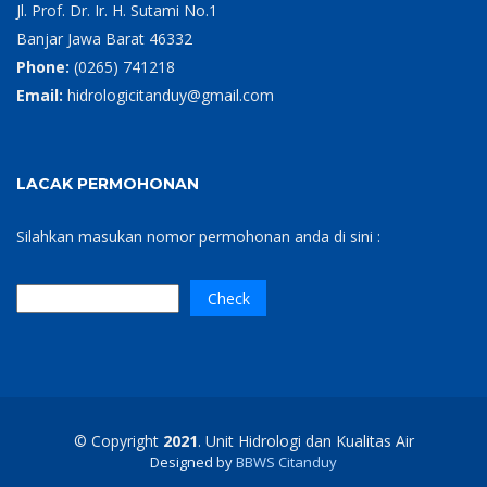
Jl. Prof. Dr. Ir. H. Sutami No.1
Banjar Jawa Barat 46332
Phone:
(0265) 741218
Email:
hidrologicitanduy@gmail.com
LACAK PERMOHONAN
Silahkan masukan nomor permohonan anda di sini :
© Copyright
2021
. Unit Hidrologi dan Kualitas Air
Designed by
BBWS Citanduy